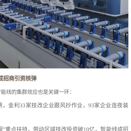
成招商引资核弹
智能线的集群效应也是关键一环：
，金利33家技改企业跟风抄作业，93家企业连夜装
程”重点扶持，带动区域技改投资破10亿，智能线成招