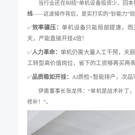
当行业还在纠结“单机设备投资少、回本
线
——这波操作背后，是实打实的“钞能力”
✅
效率碾压：
单机设备只能局部提速，而
天，产能直接开挂4倍！
✅
人力革命：
单机仍需大量人工干预，天辰智
工转型高价值岗位，省下的工资够再买两
✅
品质稳如开挂：
AI质检+智能排产，次
伊盾董事长张龙伟：“单机是战术补丁
修补！”。