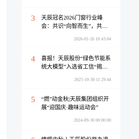
3
天辰冠名2026门窗行业峰
会：共识“向智而生”，共绘
智造蓝图
2026-01-26 10:43:04
4
喜报！天辰股份“绿色节能系
统大模型”入选省工信“揭榜
挂帅”名单
2025-10-30 11:29:44
5
“燃”动金秋|天辰集团组织开
展“迎国庆·趣味运动会”
2024-09-30 00:00:00