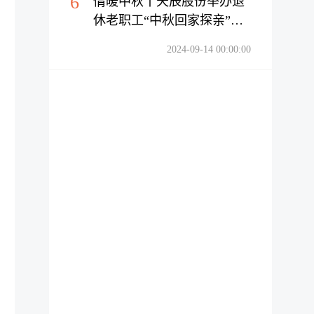
6
情暖中秋丨天辰股份举办退
休老职工“中秋回家探亲”活
动
2024-09-14 00:00:00