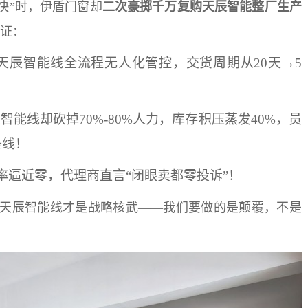
快”时，伊盾门窗却
二次豪掷千万复购天辰智能整厂生产
验证：
天辰智能线全流程无人化管控，交货周期从20天→5
能线却砍掉70%-80%人力，库存积压蒸发40%，员
条线！
品率逼近零，代理商直言“闭眼卖都零投诉”！
，天辰智能线才是战略核武——我们要做的是颠覆，不是