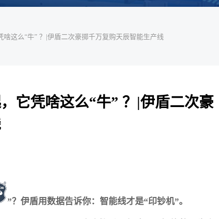
凭啥这么“牛” ？|伊盾二次豪掷千万复购天辰智能生产线
，它凭啥这么“牛” ？|伊盾二次豪
线
”
？伊盾用数据告诉你：智能线才是“印钞机”。