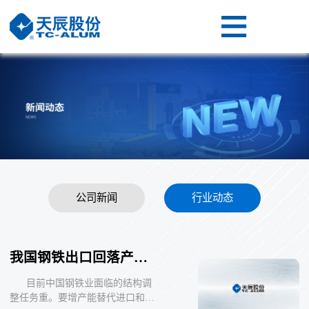
网
站
产
首
品
视
页
展
频
关
示
专
于
新
区
我
闻
联
公司新闻
行业动态
们
动
系
态
我
我国钢铁出口回落产业面临结构调整
们
目前中国钢铁业面临的结构调
整任务重。要增产能替代进口和国