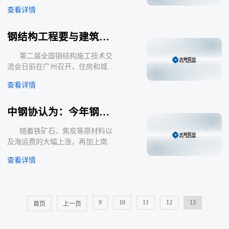
内市场供应不足的短缺产品；加快
查看详情
培育具有国际竞争力的大企业集
团。2008年国家将采取更有力的措
施推进节能减排。 在近日由“我
钢结构工程要与建筑环境相结合
的钢铁”主办的钢铁行业投资分析
研讨会上，国家
第二届全国钢结构施工技术交
流会日前在广州召开，住房和城乡
建设科学技术司副司长乾韩爱兴在
查看详情
会上提出，钢结构还要与建筑环境
相结合。 韩爱兴指出，伴随着
我国改革开放和经济社会的发展，
中钢协认为：今年钢铁价格将不断创新高
建设事业的发展的同时，钢结构也
得到了很大的发展，这
随着铁矿石、焦炭等原材料以
及海运费的大幅上涨，再加上南方
灾后重建带动市场的旺盛需求，进
查看详情
入2008年以来钢材价格大幅上涨。
在1月25日举行的兰格钢铁网
2008年春季钢材市场形势研讨会
上，中国钢铁工业协会常务副秘书
9
10
11
12
13
首页
上一页
长、首席分析